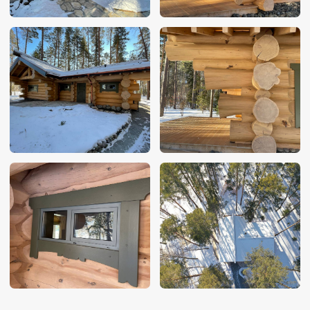
Площадь:
125 м²
Диаметр сруба:
420 мм
Кол-во этажей:
1