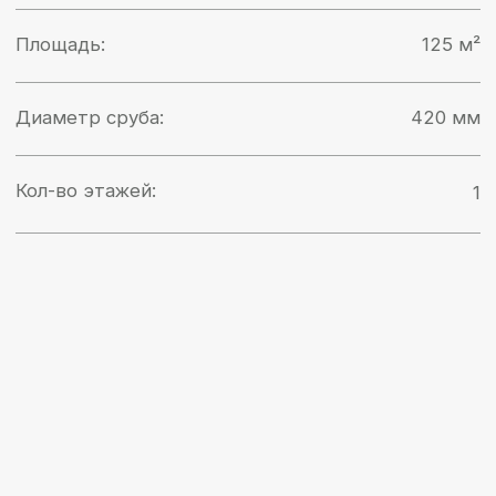
УЗНАТЬ СТОИМОСТЬ
Свяжитесь с нами
Оставьте заявку или напишите нам и
мы подготовим для вас каталог и
подробный расчет строительства
дома или бани из кедра ручной
рубки
Контакты:
+7 (999) 319-79-79
sibwood-24@yandex.ru